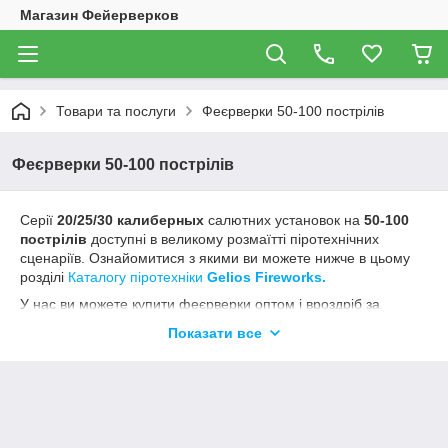
Магазин Фейерверков
Товари та послуги
Феєрверки 50-100 пострілів
Феєрверки 50-100 пострілів
Серії
20/25/30 калиберных
салютних установок на
50-100
пострілів
доступні в великому розмаїтті піротехнічних
сценаріїв. Ознайомитися з якими ви можете нижче в цьому
розділі
Каталогу піротехніки
Gelios Fireworks.
У нас ви можете купити феєрверки оптом і вроздріб за
цінами виробника, а так само професійну піротехніку від
Показати все
піротехнічної компанії
Gelios Fireworks
з доставкою
по всій
Україні
.
Перед запуском уважно прочитайте розділ сайту
«Правила
запуску...
» і уважно прочитайте інструкцію, надруковану на
упаковці, і дотримуйтеся її.