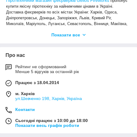
Піротехнічний магазин феєрверків Gelios Fireworks
пропонує
купити якісну піротехніку за найнижчими цінами в Україні.
Доставка феєрверків по всіх містах України: Харків, Одеса,
Дніпропетровськ, Донецьк, Запоріжжя, Львів, Кривий Ріг,
Миколаїв, Маріуполь, Луганськ, Севастополь, Вінниця, Макіївка,
Сімферополь, Херсон, Полтава, Чернігів, Черкаси, Житомир,
Показати все
Суми, Хмельницький, Горлівка, Рівне, Кіровоград,
Дніпродзержинськ, Чернівці, Кременчук , Івано-Франківськ,
Тернопіль, Біла Церква, Луцьк, Краматорськ, Мелітополь, Керч,
Нікополь, Сєвєродонецьк, Слов'янськ, Бердянськ, Ужгород,
Про нас
Алчевськ, Павлоград, Євпаторія, Лисичанськ, Кам'янець-
Подільський.
Рейтинг не сформований
Менше 5 відгуків за останній рік
Працює з 18.04.2014
м. Харків
ул.Шевченко 198, Харків, Україна
Контакти
Сьогодні працює з 10:00 до 18:00
Показати весь графік роботи