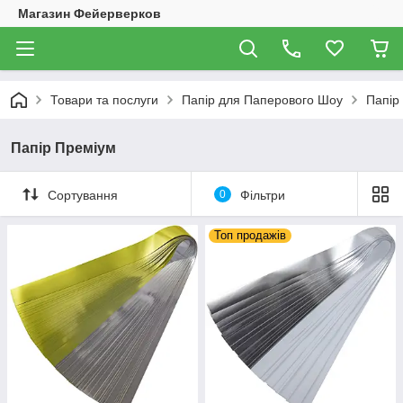
Магазин Фейерверков
Товари та послуги
Папір для Паперового Шоу
Папір
Папір Преміум
Сортування
0
Фільтри
Топ продажів