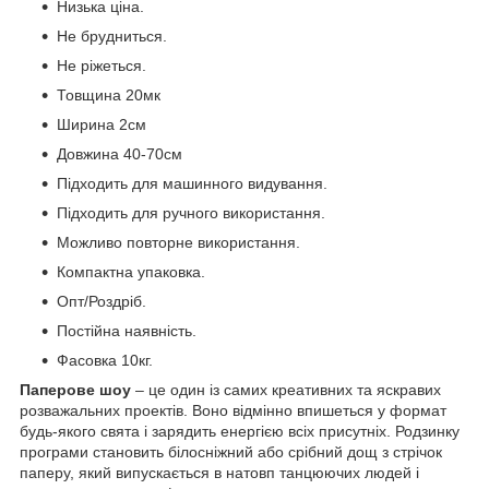
Низька ціна.
Не брудниться.
Не ріжеться.
Товщина 20мк
Ширина 2см
Довжина 40-70см
Підходить для машинного видування.
Підходить для ручного використання.
Можливо повторне використання.
Компактна упаковка.
Опт/Роздріб.
Постійна наявність.
Фасовка 10кг.
Паперове шоу
– це один із самих креативних та яскравих
розважальних проектів. Воно відмінно впишеться у формат
будь-якого свята і зарядить енергією всіх присутніх. Родзинку
програми становить білосніжний або срібний дощ з стрічок
паперу, який випускається в натовп танцюючих людей і