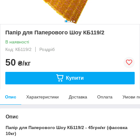
Папір для Паперового Шоу КБ119/2
В наявності
Код: КБ119/2
Роздріб
50
₴/кг
Купити
Опис
Характеристики
Доставка
Оплата
Умови п
Опис
Папір для Паперового Шоу КБ119/2 - 45грн/кг (фасовка
10кг)