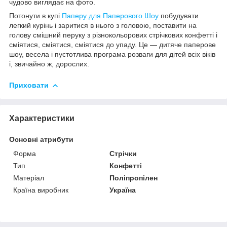
чудово виглядає на фото.
Потонути в купі
Паперу для Паперового Шоу
побудувати
легкий курінь і заритися в нього з головою, поставити на
голову смішний перуку з різнокольорових стрічкових конфетті і
сміятися, сміятися, сміятися до упаду. Це — дитяче паперове
шоу, весела і пустотлива програма розваги для дітей всіх віків
і, звичайно ж, дорослих.
Приховати
Характеристики
Основні атрибути
Форма
Стрічки
Тип
Конфетті
Матеріал
Поліпропілен
Країна виробник
Україна