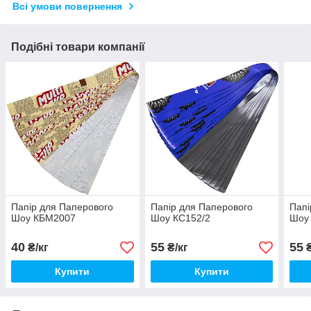
Всі умови повернення
Подібні товари компанії
Папір для Паперового
Папір для Паперового
Папі
Шоу КБМ2007
Шоу КС152/2
Шоу
40
55
55
₴/кг
₴/кг
₴
Купити
Купити