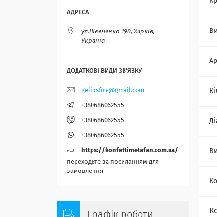
Кр
Ви
ул.Шевченко 198, Харків,
Україна
Ар
geliosfire@gmail.com
Кі
+380686062555
+380686062555
Ді
+380686062555
https://konfettimetafan.com.ua/
Ви
переходьте за посиланням для
замовлення
Ко
К
Графік роботи