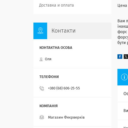
Доставка и оплата
Цена 
Вам п
інакш
Контакти
форс 
форсу
бути 
Оля
+380 (68) 606-25-55
О
Ви
Магазин Феєрверків