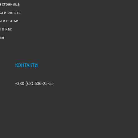
я страница
ка и оплата
и и статьи
 о нас
ты
+380 (68) 606-25-55