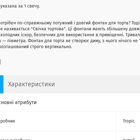
указана за 1 свечу.
отрібен по-справжньому потужний і довгий фонтан для торта? Тоді
е називається "Свічка тортова". Ці фонтани мають збільшену довж
холодних іскор, безпечних для використання в приміщенні. Тривалі
 — півметра. Фонтан для торта не створює диму, з нього нічого не
розташований строго вертикально.
Характеристики
сновні атрибути
робник
Tropic