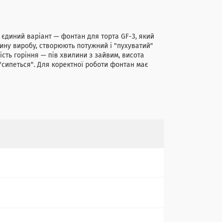
 єдиний варіант — фонтан для торта GF-3, який
ину виробу, створюють потужний і "пухуватий"
сть горіння — пів хвилини з зайвим, висота
 "сипеться". Для коректної роботи фонтан має