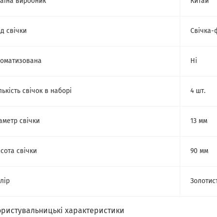
аїна виробник
Китай
д свічки
Свічка-
оматизована
Ні
лькість свічок в наборі
4 шт.
аметр свічки
13 мм
сота свічки
90 мм
лір
Золотис
ористувальницькі характеристики