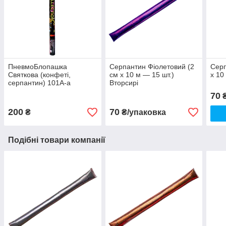
ПневмоБлопашка
Серпантин Фіолетовий (2
Серп
Святкова (конфеті,
см x 10 м — 15 шт.)
x 10
серпантин) 101A-a
Вторсирі
70
₴
200
70
₴
₴/упаковка
Подібні товари компанії