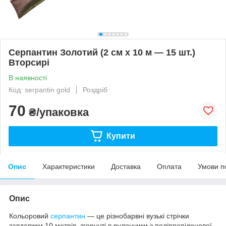
Серпантин Золотий (2 см x 10 м — 15 шт.)
Вторсирі
В наявності
Код: serpantin gold
Роздріб
70
₴/упаковка
Купити
Опис
Характеристики
Доставка
Оплата
Умови п
Опис
Кольоровий
серпантин
— це різнобарвні вузькі стрічки
завдовжки 10 метрів, згорнуті в рулончики з поліпропіленової