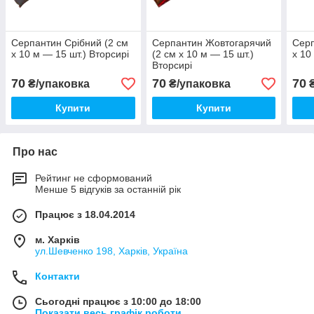
Серпантин Срібний (2 см
Серпантин Жовтогарячий
Серп
x 10 м — 15 шт.) Вторсирі
(2 см x 10 м — 15 шт.)
x 10
Вторсирі
70
70
70
₴/упаковка
₴/упаковка
₴
Купити
Купити
Про нас
Рейтинг не сформований
Менше 5 відгуків за останній рік
Працює з 18.04.2014
м. Харків
ул.Шевченко 198, Харків, Україна
Контакти
Сьогодні працює з 10:00 до 18:00
Показати весь графік роботи