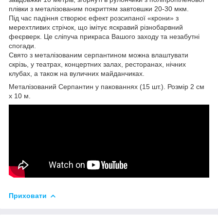
плівки з металізованим покриттям завтовшки 20-30 мкм.
Під час падіння створює ефект розсипаної «крони» з
мерехтливих стрічок, що імітує яскравий різнобарвний
феєрверк. Це сліпуча прикраса Вашого заходу та незабутні
спогади.
Свято з металізованим серпантином можна влаштувати
скрізь, у театрах, концертних залах, ресторанах, нічних
клубах, а також на вуличних майданчиках.
Металізований Серпантин у пакованнях (15 шт.). Розмір 2 см
х 10 м.
Приховати